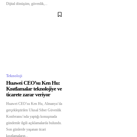
Dijital dönüşüm, güvenlik,...
Teknoloji
Huawei CEO’su Ken Hu:
Kısıtlamalar teknolojiye ve
ticarete zarar veriyor
Huawei CEO’su Ken Hu, Almanya’da
gerçekleştirilen Ulusal Siber Güvenlik
Konferansı’nda yaptığı konuşmada
gündemle ilgili açıklamalarda bulundu.
Son günlerde yaşanan ticari
kısıtlamaların...