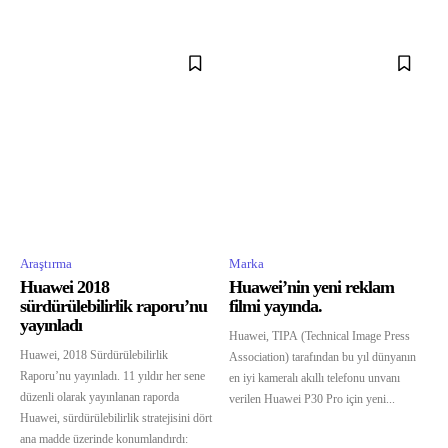
Araştırma
Marka
Huawei 2018
Huawei’nin yeni reklam
sürdürülebilirlik raporu’nu
filmi yayında.
yayınladı
Huawei, TIPA (Technical Image Press
Huawei, 2018 Sürdürülebilirlik
Association) tarafından bu yıl dünyanın
Raporu’nu yayınladı. 11 yıldır her sene
en iyi kameralı akıllı telefonu unvanı
düzenli olarak yayınlanan raporda
verilen Huawei P30 Pro için yeni...
Huawei, sürdürülebilirlik stratejisini dört
ana madde üzerinde konumlandırdı: