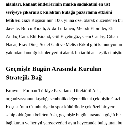
alanları, kanaat önderlerinin marka sadakatini en üst
seviyeye çıkararak kulaktan kulağa pazarlama etkisini
tetikler.
Gazi Koşusu’nun 100.
yılına özel olarak düzenlenen bu
davette; Burcu Kıratlı,
Arda Türkmen,
Melodi Elbirliler,
Elit
Andaç Çam,
Elif Birand,
Gül Erçetingöz,
Cem Cantaş,
Cihan
Nacar,
Eray Dinç,
Sedef Gali ve Melisa Erkol gibi kamuoyunun
yakından tanıdığı isimler yerini alarak bu tarihi ana eşlik etmiştir.
Geçmişle Bugün Arasında Kurulan
Stratejik Bağ
Brown – Forman Türkiye Pazarlama Direktörü Aslı,
organizasyonun taşıdığı sembolik değere dikkat çekmiştir.
Gazi
Koşusu’nun Cumhuriyetin spor kültüründe çok özel bir yere
sahip olduğunu belirten Aslı,
geçmişle bugün arasında güçlü bir
bağ kuran ve her yıl yarışseverleri aynı heyecanda buluşturan bu