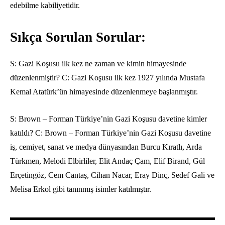
edebilme kabiliyetidir.
Sıkça Sorulan Sorular:
S:
Gazi Koşusu ilk kez ne zaman ve kimin himayesinde
düzenlenmiştir?
C:
Gazi Koşusu ilk kez 1927 yılında Mustafa
Kemal Atatürk’ün himayesinde düzenlenmeye başlanmıştır.
S:
Brown – Forman Türkiye’nin Gazi Koşusu davetine kimler
katıldı?
C:
Brown – Forman Türkiye’nin Gazi Koşusu davetine
iş,
cemiyet,
sanat ve medya dünyasından Burcu Kıratlı,
Arda
Türkmen,
Melodi Elbirliler,
Elit Andaç Çam,
Elif Birand,
Gül
Erçetingöz,
Cem Cantaş,
Cihan Nacar,
Eray Dinç,
Sedef Gali ve
Melisa Erkol gibi tanınmış isimler katılmıştır.