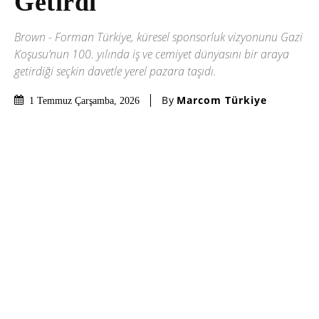
Getirdi
Brown - Forman Türkiye, küresel sponsorluk vizyonunu Gazi
Koşusu’nun 100. yılında iş ve cemiyet dünyasını bir araya
getirdiği seçkin davetle yerel pazara taşıdı.
By
Marcom Türkiye
1 Temmuz Çarşamba, 2026