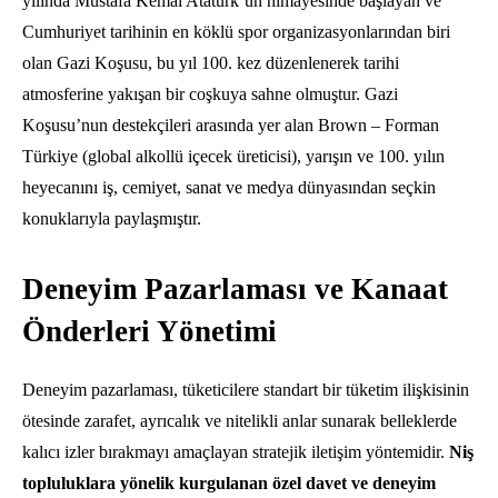
yılında Mustafa Kemal Atatürk’ün himayesinde başlayan ve
Cumhuriyet tarihinin en köklü spor organizasyonlarından biri
olan Gazi Koşusu,
bu yıl 100.
kez düzenlenerek tarihi
atmosferine yakışan bir coşkuya sahne olmuştur.
Gazi
Koşusu’nun destekçileri arasında yer alan Brown – Forman
Türkiye (global alkollü içecek üreticisi),
yarışın ve 100.
yılın
heyecanını iş,
cemiyet,
sanat ve medya dünyasından seçkin
konuklarıyla paylaşmıştır.
Deneyim Pazarlaması ve Kanaat
Önderleri Yönetimi
Deneyim pazarlaması,
tüketicilere standart bir tüketim ilişkisinin
ötesinde zarafet,
ayrıcalık ve nitelikli anlar sunarak belleklerde
kalıcı izler bırakmayı amaçlayan stratejik iletişim yöntemidir.
Niş
topluluklara yönelik kurgulanan özel davet ve deneyim