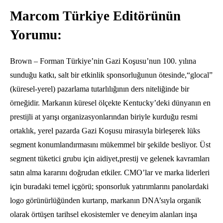
Marcom Türkiye Editörünün
Yorumu:
Brown – Forman Türkiye’nin Gazi Koşusu’nun 100.
yılına
sunduğu katkı,
salt bir etkinlik sponsorluğunun ötesinde,
“glocal”
(küresel-yerel) pazarlama tutarlılığının ders niteliğinde bir
örneğidir.
Markanın küresel ölçekte Kentucky’deki dünyanın en
prestijli at yarışı organizasyonlarından biriyle kurduğu resmi
ortaklık,
yerel pazarda Gazi Koşusu mirasıyla birleşerek lüks
segment konumlandırmasını mükemmel bir şekilde besliyor.
Üst
segment tüketici grubu için aidiyet,
prestij ve gelenek kavramları
satın alma kararını doğrudan etkiler.
CMO’lar ve marka liderleri
için buradaki temel içgörü; sponsorluk yatırımlarını panolardaki
logo görünürlüğünden kurtarıp,
markanın DNA’sıyla organik
olarak örtüşen tarihsel ekosistemler ve deneyim alanları inşa