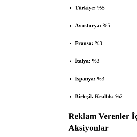
Türkiye:
%5
Avusturya:
%5
Fransa:
%3
İtalya:
%3
İspanya:
%3
Birleşik Krallık:
%2
Reklam Verenler İç
Aksiyonlar