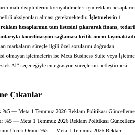
rın mali disiplinlerini koruyabilmeleri için reklam hesapları
 belirli aksiyonları alması gerekmektedir.
İşletmelerin 1
eklam hesaplarının tam listesini çıkararak finans, tedari
larıyla koordinasyon sağlaması kritik önem taşımaktadı
ışan markaların süreçle ilgili özel sorularını doğrudan
lcisi olmayan işletmelerin ise Meta Business Suite veya İşletme
tek Al” seçeneğiyle entegrasyon süreçlerini netleştirmesi
Öne Çıkanlar
ı: %5 — Meta 1 Temmuz 2026 Reklam Politikası Güncellemes
ı: %5 — Meta 1 Temmuz 2026 Reklam Politikası Güncellem
 Konum Ücreti Oranı: %3 — Meta 1 Temmuz 2026 Reklam