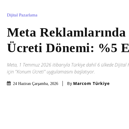
Dijital Pazarlama
Meta Reklamlarınd
Ücreti Dönemi: %5 E
Meta, 1 Temmuz 2026 itibarıyla Türkiye dahil 6 ülkede Dijital 
için "Konum Ücreti" uygulamasını başlatıyor.
By
Marcom Türkiye
24 Haziran Çarşamba, 2026