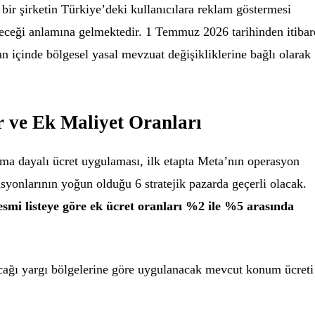
ir şirketin Türkiye’deki kullanıcılara reklam göstermesi
eyeceği anlamına gelmektedir. 1 Temmuz 2026 tarihinden itiba
an içinde bölgesel yasal mevzuat değişikliklerine bağlı olarak
r ve Ek Maliyet Oranları
uma dayalı ücret uygulaması, ilk etapta Meta’nın operasyon
asyonlarının yoğun olduğu 6 stratejik pazarda geçerli olacak.
smi listeye göre ek ücret oranları %2 ile %5 arasında
cağı yargı bölgelerine göre uygulanacak mevcut konum ücreti