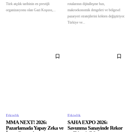
Türk atçılık tarihinin en prestijli
rotalarının dijitalleşme hızı,
organizasyonu olan Gazi Koşusu,...
makroekonomik dengeleri ve bölgesel
pazaryeri stratejilerini kökten değiştiriyor.
Türkiye ve...
Etkinlik
Etkinlik
MMA NEXT! 2026:
SAHA EXPO 2026:
Pazarlamada Yapay Zeka ve
Savunma Sanayinde Rekor