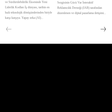
ve Sürdürülebilirlik Ekseninde Yeni
Sezgisinin Gücü Var İnteraktif
Liderlik Kodları İş dünyası, tarihin en
Reklamcılık Derneği (IAB) tarafından
hızlı teknolojik dönüşümlerinden biriyle
düzenlenen ve dijital pazarlama iletişimi...
karşı karşıya. Yapay zeka (AI)...