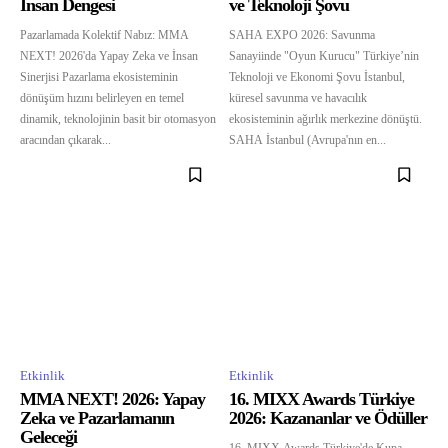
İnsan Dengesi
ve Teknoloji Şovu
Pazarlamada Kolektif Nabız: MMA
SAHA EXPO 2026: Savunma
NEXT! 2026'da Yapay Zeka ve İnsan
Sanayiinde "Oyun Kurucu" Türkiye’nin
Sinerjisi Pazarlama ekosisteminin
Teknoloji ve Ekonomi Şovu İstanbul,
dönüşüm hızını belirleyen en temel
küresel savunma ve havacılık
dinamik, teknolojinin basit bir otomasyon
ekosisteminin ağırlık merkezine dönüştü.
aracından çıkarak...
SAHA İstanbul (Avrupa'nın en...
Etkinlik
Etkinlik
MMA NEXT! 2026: Yapay
16. MIXX Awards Türkiye
Zeka ve Pazarlamanın
2026: Kazananlar ve Ödüller
Geleceği
16. MIXX Awards Türkiye'de Kupa