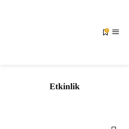
0
Etkinlik
ETKINLIK
İŞ DÜNYASI
PAZARLAMA İLETIŞIMI
REKLAM VE YARATICILIK
SEKTÖREL
TEKNOLOJI VE DIJITAL