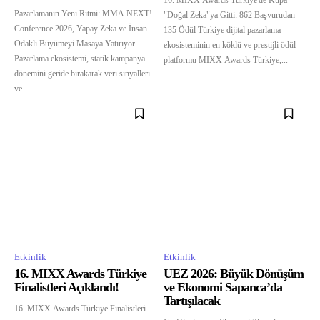
Pazarlamanın Yeni Ritmi: MMA NEXT!
"Doğal Zeka"ya Gitti: 862 Başvurudan
Conference 2026, Yapay Zeka ve İnsan
135 Ödül Türkiye dijital pazarlama
Odaklı Büyümeyi Masaya Yatırıyor
ekosisteminin en köklü ve prestijli ödül
Pazarlama ekosistemi, statik kampanya
platformu MIXX Awards Türkiye,...
dönemini geride bırakarak veri sinyalleri
ve...
Etkinlik
Etkinlik
16. MIXX Awards Türkiye
UEZ 2026: Büyük Dönüşüm
Finalistleri Açıklandı!
ve Ekonomi Sapanca’da
Tartışılacak
16. MIXX Awards Türkiye Finalistleri