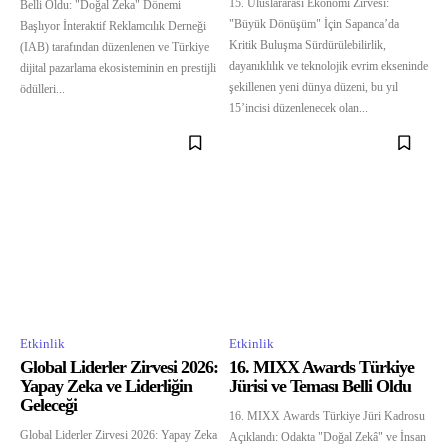
15. Uluslararası Ekonomi Zirvesi:
Belli Oldu: "Doğal Zeka" Dönemi
"Büyük Dönüşüm" İçin Sapanca’da
Başlıyor İnteraktif Reklamcılık Derneği
Kritik Buluşma Sürdürülebilirlik,
(IAB) tarafından düzenlenen ve Türkiye
dayanıklılık ve teknolojik evrim ekseninde
dijital pazarlama ekosisteminin en prestijli
şekillenen yeni dünya düzeni, bu yıl
ödülleri...
15’incisi düzenlenecek olan...
Etkinlik
Etkinlik
Global Liderler Zirvesi 2026:
16. MIXX Awards Türkiye
Yapay Zeka ve Liderliğin
Jürisi ve Teması Belli Oldu
Geleceği
16. MIXX Awards Türkiye Jüri Kadrosu
Global Liderler Zirvesi 2026: Yapay Zeka
Açıklandı: Odakta "Doğal Zekâ" ve İnsan