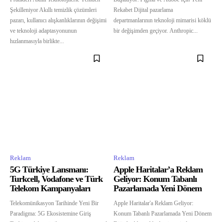
Şekilleniyor Akıllı temizlik çözümleri
Rekabet Dijital pazarlama
pazarı, kullanıcı alışkanlıklarının değişimi
departmanlarının teknoloji mimarisi köklü
ve teknoloji adaptasyonunun
bir değişimden geçiyor. Anthropic...
hızlanmasıyla birlikte...
Reklam
Reklam
5G Türkiye Lansmanı:
Apple Haritalar’a Reklam
Turkcell, Vodafone ve Türk
Geliyor: Konum Tabanlı
Telekom Kampanyaları
Pazarlamada Yeni Dönem
Telekomünikasyon Tarihinde Yeni Bir
Apple Haritalar'a Reklam Geliyor:
Paradigma: 5G Ekosistemine Giriş
Konum Tabanlı Pazarlamada Yeni Dönem