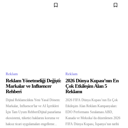
Reklam
Reklam
Reklam Yönetmeliği Değişti:
2026 Dünya Kupası’nın En
Markalar ve Influencer
Çok Etkileşim Alan 5
Rehberi
Reklamı
Dijital Reklamcılıkta Yeni Yasal Dönem:
2026 FIFA Dünya Kupası’nın En Çok
Markalar, Influencer'lar ve AI İçerikleri
Etkileşim Alan Reklam Kampanyaları:
İçin Tam Uyum RehberiDijital pazarlama
EDO Performans Sıralaması ABD,
ekosistemi, tüketici haklarını koruma ve
Kanada ve Meksika’da düzenlenen 2026
haksız ticari uygulamaları engelleme...
FIFA Dünya Kupası, İspanya’nın tarihi