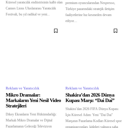
Küresel yaratıcılık endüstrisinin kalbi olan
premium oyuncularından Nespresso,
Cannes Lions Uluslararası Yaratıcılık
Türkiye pazarındaki stratejik iletişim
Festivali, bu yıl radikal ve yeni...
faaliyetlerine hız kesmeden devam
ediyor....
Reklam ve Yaratıcılık
Reklam ve Yaratıcılık
Mikro Dramalar:
Shakira’dan 2026 Dünya
Markaların Yeni Nesil Video
Kupası Marşı: “Dai Dai”
Stratejileri
Shakira’dan 2026 FIFA Dünya Kupası
Dikey Ekranların Yeni Hükümdarlığı:
İçin Küresel Adım: Yeni "Dai Dai"
Markalı Mikro Dramalar ve Dijital
Marşının Pazarlama Kodları Küresel spor
Pazarlamanın Geleceği Televizyon
organizasyonları, kitleleri yalnızca saha