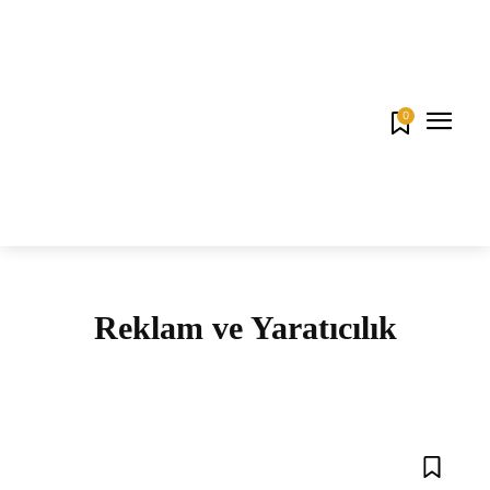
0
Reklam ve Yaratıcılık
AJANS
KAMPANYA
MEDYA
REKLAM