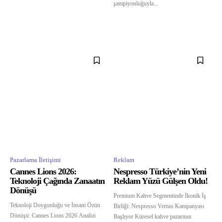
şampiyonluğuyla...
Pazarlama İletişimi
Reklam
Cannes Lions 2026:
Nespresso Türkiye’nin Yeni
Teknoloji Çağında Zanaatın
Reklam Yüzü Gülşen Oldu!
Dönüşü
Premium Kahve Segmentinde İkonik İş
Teknoloji Doygunluğu ve İnsani Özün
Birliği: Nespresso Vertuo Kampanyası
Dönüşü: Cannes Lions 2026 Analizi
Başlıyor Küresel kahve pazarının