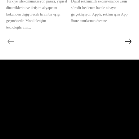
Türkiye telekomünikasyon pazarı, yapısal
Dijital reklamcılık ekosisteminde uzun
dinamiklerini ve iletişim altyapısını
süredir beklenen hamle nihayet
kökünden değiştirecek tarihi bir eşiği
gerçekleşiyor. Apple, reklam işini App
geçmektedir. Mobil iletişim
Store sınırlarının ötesine...
teknolojilerinin...