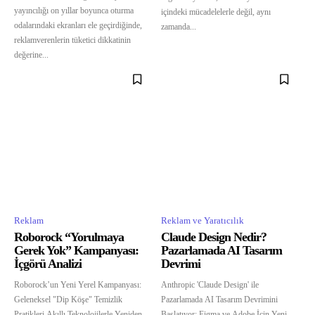
yayıncılığı on yıllar boyunca oturma
içindeki mücadelelerle değil, aynı
odalarındaki ekranları ele geçirdiğinde,
zamanda...
reklamverenlerin tüketici dikkatinin
değerine...
Reklam
Reklam ve Yaratıcılık
Roborock “Yorulmaya
Claude Design Nedir?
Gerek Yok” Kampanyası:
Pazarlamada AI Tasarım
İçgörü Analizi
Devrimi
Roborock’un Yeni Yerel Kampanyası:
Anthropic 'Claude Design' ile
Geleneksel "Dip Köşe" Temizlik
Pazarlamada AI Tasarım Devrimini
Pratikleri Akıllı Teknolojilerle Yeniden
Başlatıyor: Figma ve Adobe İçin Yeni