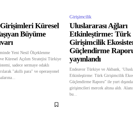
Girişimcilik
Girişimleri Küresel
Uluslararası Ağları
aşıyan Büyüme
Etkinleştirme: Türk
varı
Girişimcilik Ekosist
Güçlendirme Rapor
eminde Yeni Nesil Ölçeklenme
yayınlandı
e Küresel Açılım Stratejisi Türkiye
sistemi, sadece sermaye odaklı
Endeavor Türkiye ve Akbank, ‘Ulusla
rılarak "akıllı para" ve operasyonel
Etkinleştirme: Türk Girişimcilik Eko
larına...
Güçlendirme Raporu” ile yurt dışınd
girişimcileri mercek altına aldı. Alan
bu...