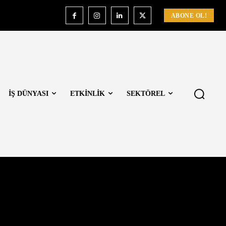
ABONE OL!
İŞ DÜNYASI
ETKİNLİK
SEKTÖREL