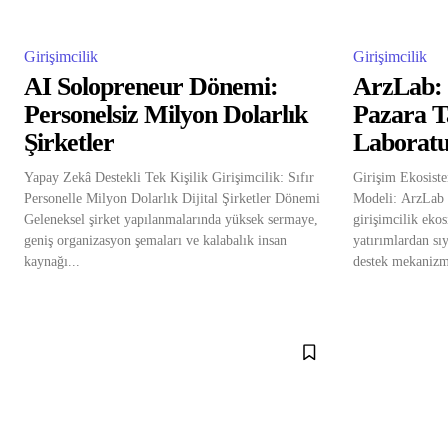
Girişimcilik
Girişimcilik
AI Solopreneur Dönemi:
ArzLab: 
Personelsiz Milyon Dolarlık
Pazara T
Şirketler
Laboratu
Yapay Zekâ Destekli Tek Kişilik Girişimcilik: Sıfır
Girişim Ekosist
Personelle Milyon Dolarlık Dijital Şirketler Dönemi
Modeli: ArzLab v
Geleneksel şirket yapılanmalarında yüksek sermaye,
girişimcilik eko
geniş organizasyon şemaları ve kalabalık insan
yatırımlardan sıy
kaynağı...
destek mekanizma