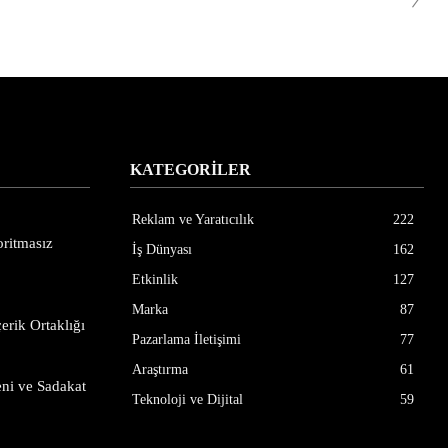
KATEGORİLER
Reklam ve Yaratıcılık
222
ritmasız
İş Dünyası
162
Etkinlik
127
Marka
87
erik Ortaklığı
Pazarlama İletişimi
77
Araştırma
61
ni ve Sadakat
Teknoloji ve Dijital
59