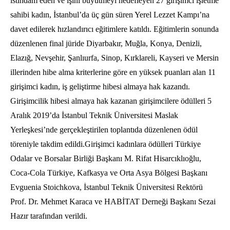
istihdam eden ve işini büyütmeyi hedefleyen 27 girişimci işletme
sahibi kadın, İstanbul’da üç gün süren Yerel Lezzet Kampı’na
davet edilerek hızlandırıcı eğitimlere katıldı. Eğitimlerin sonunda
düzenlenen final jüride Diyarbakır, Muğla, Konya, Denizli,
Elazığ, Nevşehir, Şanlıurfa, Sinop, Kırklareli, Kayseri ve Mersin
illerinden hibe alma kriterlerine göre en yüksek puanları alan 11
girişimci kadın, iş geliştirme hibesi almaya hak kazandı.
Girişimcilik hibesi almaya hak kazanan girişimcilere ödülleri 5
Aralık 2019’da İstanbul Teknik Üniversitesi Maslak
Yerleşkesi’nde gerçekleştirilen toplantıda düzenlenen ödül
töreniyle takdim edildi.Girişimci kadınlara ödülleri Türkiye
Odalar ve Borsalar Birliği Başkanı M. Rifat Hisarcıklıoğlu,
Coca-Cola Türkiye, Kafkasya ve Orta Asya Bölgesi Başkanı
Evguenia Stoichkova, İstanbul Teknik Üniversitesi Rektörü
Prof. Dr. Mehmet Karaca ve HABİTAT Derneği Başkanı Sezai
Hazır tarafından verildi.