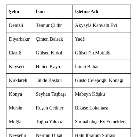
Şehir
İsim
İşletme Adı
Denizli
Tennur Çıldır
Akyayla Kahvaltı Evi
Diyarbakır
Çimen Balsak
Yadê
Elazığ
Gülsen Kırkıl
Gülsen’in Mutfağı
Kayseri
Hatice Kaya
İkinci Bahar
Kırklareli
Jülide Başkur
Gusto Celepoğlu Konağı
Konya
Seyhan Taşbaşı
Mabeyn Köşkü
Mersin
Ruşen Çetiner
Bikase Lokantası
Muğla
Tuğba Yılmaz
Sarmabahçe Ev Yemekleri
Nevşehir
Nermin Ulkat
Halil İbrahim Sofrası