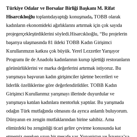
Türkiye Odalar ve Borsalar Birliği Başkanı M. Rifat
Hisarcıklıoğlu
toplantıdayaptığı konuşmada
,
TOBB olarak
kadınların ekonomideki ağırlıklarını artırmak için çok sayıda
projegerçekleştirdiklerini söyledi.Hisarcıklıoğlu, “Bu projelerin
başarıya ulaşmasında 81 ildeki TOBB Kadın Girişimci
Kurullarımızın katkısı çok büyük. Yerel Lezzetler Yarışıyor
Programı ile de Anadolu kadınlarının kurup işlettiği restoranların
görünürlüklerini ve marka değerlerini artırmak istiyoruz. Bu
yarışmaya başvuran kadın girişimciler işletme becerileri ve
liderlik özelliklerine göre değerlendirildiler. TOBB Kadın
Girişimci Kurullarımız yarışmayı illerinde duyurdular ve
yarışmaya katılan kadınlara mentorluk yaptılar. Bu yarışmada
odağın Türk mutfağında olmasını da ayrıca anlamlı buluyorum.
Dünyanın en zengin mutfaklarından birine sahibiz. Ama
elimizdeki bu zenginliği ticari gelire çevirme konusunda kat
etmemiz gereken uzun bir mesafe var. Yunanistan ve İspanya’ya