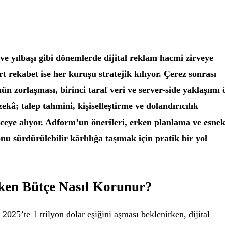
e yılbaşı gibi dönemlerde dijital reklam hacmi zirveye
t rekabet ise her kuruşu stratejik kılıyor. Çerez sonrası
 zorlaşması, birinci taraf veri ve server-side yaklaşımı 
ekâ; talep tahmini, kişiselleştirme ve dolandırıcılık
eye alıyor. Adform’un önerileri, erken planlama ve esne
u sürdürülebilir kârlılığa taşımak için pratik bir yol
ken Bütçe Nasıl Korunur?
2025’te 1 trilyon dolar eşiğini aşması beklenirken, dijital