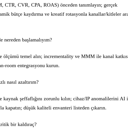
PM, CTR, CVR, CPA, ROAS) önceden tanımlayın; gerçek
amik bütçe kaydırma ve kreatif rotasyonla kanallar/kitleler ar
e nereden başlamalıyım?
de ölçümü temel alın; incrementality ve MMM ile kanal katkıs
ean-room entegrasyonu kurun.
zlı nasıl azaltırım?
e kaynak şeffaflığını zorunlu kılın; cihaz/IP anomalilerini AI i
a kapatın; düşük kaliteli envanteri listeden çıkarın.
itik bir kaldıraç?