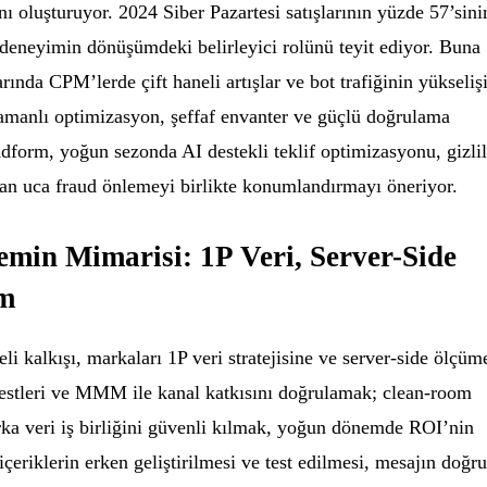
ı oluşturuyor. 2024 Siber Pazartesi satışlarının yüzde 57’sini
deneyimin dönüşümdeki belirleyici rolünü teyit ediyor. Buna
larında CPM’lerde çift haneli artışlar ve bot trafiğinin yükselişi
amanlı optimizasyon, şeffaf envanter ve güçlü doğrulama
Adform, yoğun sezonda AI destekli teklif optimizasyonu, gizlil
tan uca fraud önlemeyi birlikte konumlandırmayı öneriyor.
min Mimarisi: 1P Veri, Server-Side
om
i kalkışı, markaları 1P veri stratejisine ve server-side ölçüm
 testleri ve MMM ile kanal katkısını doğrulamak; clean-room
rka veri iş birliğini güvenli kılmak, yoğun dönemde ROI’nin
 içeriklerin erken geliştirilmesi ve test edilmesi, mesajın doğr