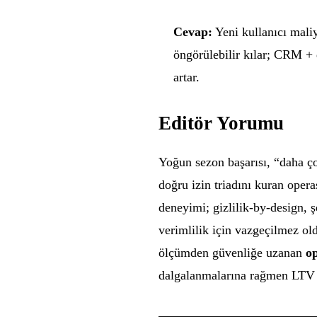
Cevap:
Yeni kullanıcı mali
öngörülebilir kılar; CRM + 
artar.
Editör Yorumu
Yoğun sezon başarısı, “daha ç
doğru izin triadını kuran oper
deneyimi; gizlilik-by-design, ş
verimlilik için vazgeçilmez old
ölçümden güvenliğe uzanan
op
dalgalanmalarına rağmen LTV ve