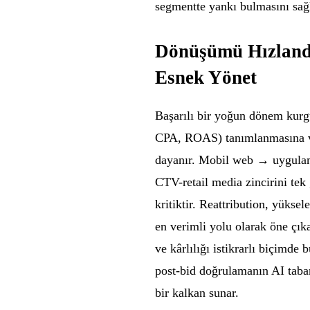
segmentte yankı bulmasını sağl
Dönüşümü Hızlandı
Esnek Yönet
Başarılı bir yoğun dönem ku
CPA, ROAS) tanımlanmasına ve
dayanır. Mobil web → uygulama
CTV-retail media zincirini te
kritiktir. Reattribution, yüks
en verimli yolu olarak öne çık
ve kârlılığı istikrarlı biçimde
post-bid doğrulamanın AI taban
bir kalkan sunar.