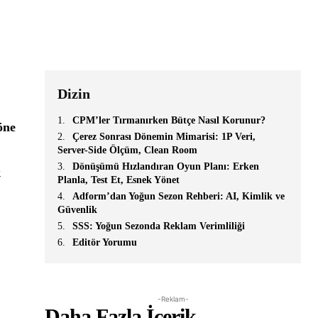
Dizin
CPM’ler Tırmanırken Bütçe Nasıl Korunur?
öne
Çerez Sonrası Dönemin Mimarisi: 1P Veri,
Server-Side Ölçüm, Clean Room
Dönüşümü Hızlandıran Oyun Planı: Erken
k
Planla, Test Et, Esnek Yönet
Adform’dan Yoğun Sezon Rehberi: AI, Kimlik ve
Güvenlik
SSS: Yoğun Sezonda Reklam Verimliliği
Editör Yorumu
-Reklam-
Daha Fazla İçerik