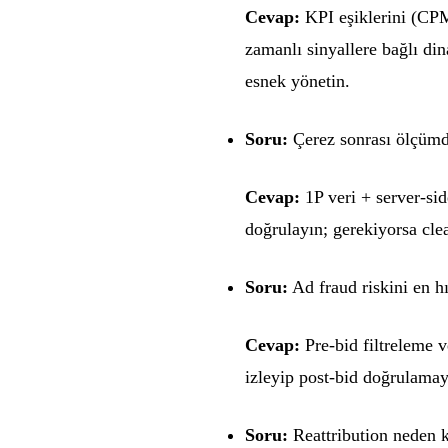
Cevap:
KPI eşiklerini (C
zamanlı sinyallere bağlı din
esnek yönetin.
Soru:
Çerez sonrası ölçümd
Cevap:
1P veri + server-si
doğrulayın; gerekiyorsa cl
Soru:
Ad fraud riskini en hı
Cevap:
Pre-bid filtreleme v
izleyip post-bid doğrulamayl
Soru:
Reattribution neden kr