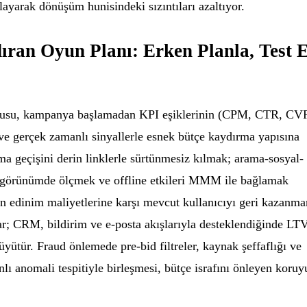
ayarak dönüşüm hunisindeki sızıntıları azaltıyor.
ran Oyun Planı: Erken Planla, Test E
rgusu, kampanya başlamadan KPI eşiklerinin (CPM, CTR, CV
 gerçek zamanlı sinyallerle esnek bütçe kaydırma yapısına
 geçişini derin linklerle sürtünmesiz kılmak; arama-sosyal-
k görünümde ölçmek ve offline etkileri MMM ile bağlamak
elen edinim maliyetlerine karşı mevcut kullanıcıyı geri kazanma
ar; CRM, bildirim ve e-posta akışlarıyla desteklendiğinde LT
 büyütür. Fraud önlemede pre-bid filtreler, kaynak şeffaflığı ve
lı anomali tespitiyle birleşmesi, bütçe israfını önleyen koru