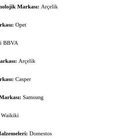
nolojik Markası:
Arçelik
rkası:
Opet
ti BBVA
arkası:
Arçelik
rkası:
Casper
 Markası:
Samsung
Waikiki
alzemeleri:
Domestos