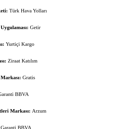
eti:
Türk Hava Yolları
t Uygulaması:
Getir
ı:
Yurtiçi Kargo
sı:
Ziraat Katılım
m Markası:
Gratis
aranti BBVA
leri Markası:
Arzum
Garanti BBVA