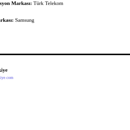
asyon Markası:
Türk Telekom
rkası:
Samsung
iye
kiye.com
d