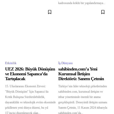
kadrosunda köklü bir yapılandırmaya...
Etkinlik
İş Dünyası
UEZ 2026: Büyük Dönüşüm
sahibinden.com’a Yeni
ve Ekonomi Sapanca’da
Kurumsal İletişim
Tartışılacak
Direktörü: Sanem Çetmin
15. Uluslararası Ekonomi Zirvesi:
Türkiye’nin lider teknoloji şirketlerinden
"Büyük Dönüşüm" İçin Sapanca’da
sahibinden.com, kurumsal iletişim ve
Kritik Buluşma Sürdürülebilirlik,
itibar yönetiminde önemli bir atama
dayanıklılık ve teknolojik evrim ekseninde
gerçekleştirdi. Deneyimli iletişim uzmanı
şekillenen yeni dünya düzeni, bu yıl
Sanem Çetmin, 11 Kasım 2024 itibarıyla
15’incisi düzenlenecek olan...
sahibinden.com’da...