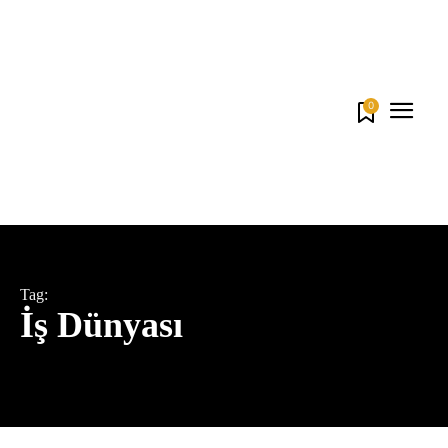
0
Tag:
İş Dünyası