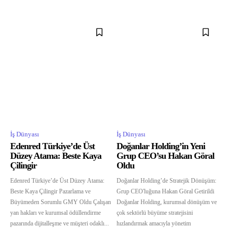
İş Dünyası
İş Dünyası
Edenred Türkiye’de Üst
Doğanlar Holding’in Yeni
Düzey Atama: Beste Kaya
Grup CEO’su Hakan Göral
Çilingir
Oldu
Edenred Türkiye’de Üst Düzey Atama:
Doğanlar Holding’de Stratejik Dönüşüm:
Beste Kaya Çilingir Pazarlama ve
Grup CEO'luğuna Hakan Göral Getirildi
Büyümeden Sorumlu GMY Oldu Çalışan
Doğanlar Holding, kurumsal dönüşüm ve
yan hakları ve kurumsal ödüllendirme
çok sektörlü büyüme stratejisini
pazarında dijitalleşme ve müşteri odaklı...
hızlandırmak amacıyla yönetim