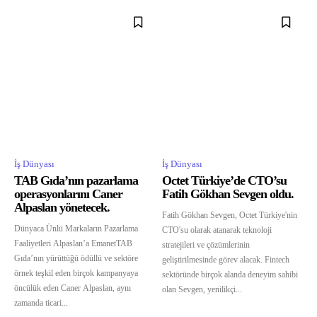
İş Dünyası
İş Dünyası
TAB Gıda’nın pazarlama
Octet Türkiye’de CTO’su
operasyonlarını Caner
Fatih Gökhan Sevgen oldu.
Alpaslan yönetecek.
Fatih Gökhan Sevgen, Octet Türkiye'nin
Dünyaca Ünlü Markaların Pazarlama
CTO'su olarak atanarak teknoloji
Faaliyetleri Alpaslan’a EmanetTAB
stratejileri ve çözümlerinin
Gıda’nın yürüttüğü ödüllü ve sektöre
geliştirilmesinde görev alacak. Fintech
örnek teşkil eden birçok kampanyaya
sektöründe birçok alanda deneyim sahibi
öncülük eden Caner Alpaslan, aynı
olan Sevgen, yenilikçi...
zamanda ticari...