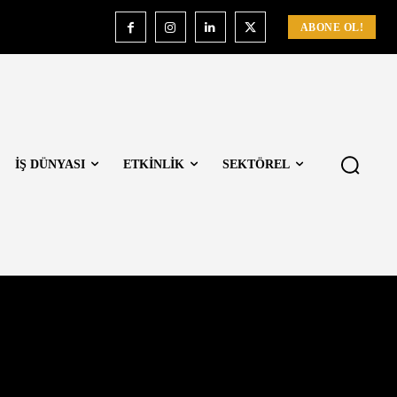
ABONE OL!
İŞ DÜNYASI
ETKİNLİK
SEKTÖREL