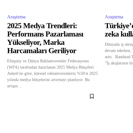
Araştırma
Araştırma
2025 Medya Trendleri:
Türkiye’d
Performans Pazarlaması
zeka kull
Yükseliyor, Marka
Dünyada iş süreç
Harcamaları Geriliyor
devam ederken, 
arttı. Randstad
Ebiquity ve Dünya Reklamverenler Federasyonu
“İş akışlarının h
(WFA) tarafından hazırlanan 2025 Medya Bütçeleri
Anketi'ne göre, küresel reklamverenlerin %50'si 2025
yılında medya bütçelerini artırmayı planlıyor. Bu
artışın...