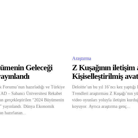
Araştırma
ümenin Geleceği
Z Kuşağının iletişim 
ayınlandı
Kişiselleştirilmiş ava
 Forumu’nun hazırladığı ve Türkiye
Deloitte’un bu yıl 16’ncı kez yaptığı
İAD – Sabancı Üniversitesi Rekabet
Trendleri araştırması Z Kuşağı’nın y
an gerçekleştirilen “2024 Büyümenin
video oyunları yoluyla iletişim kurd
” yayınlandı. Dünya Ekonomik
koyuyor. Ayrıca araştırma genç...
n hazırlanan...