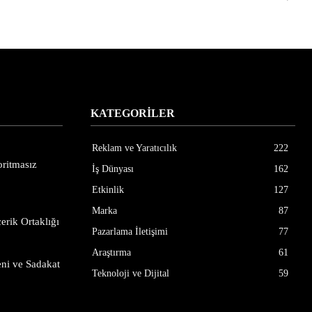
KATEGORİLER
Reklam ve Yaratıcılık
222
ritmasız
İş Dünyası
162
Etkinlik
127
Marka
87
erik Ortaklığı
Pazarlama İletişimi
77
Araştırma
61
ni ve Sadakat
Teknoloji ve Dijital
59