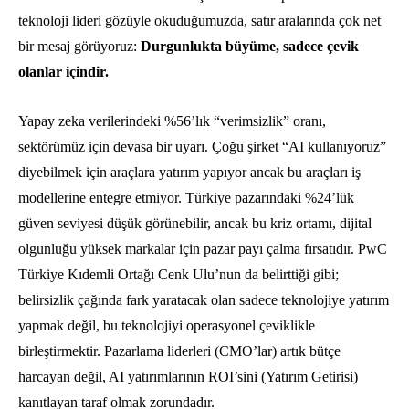
teknoloji lideri gözüyle okuduğumuzda, satır aralarında çok net
bir mesaj görüyoruz:
Durgunlukta büyüme, sadece çevik
olanlar içindir.
Yapay zeka verilerindeki %56’lık “verimsizlik” oranı,
sektörümüz için devasa bir uyarı. Çoğu şirket “AI kullanıyoruz”
diyebilmek için araçlara yatırım yapıyor ancak bu araçları iş
modellerine entegre etmiyor. Türkiye pazarındaki %24’lük
güven seviyesi düşük görünebilir, ancak bu kriz ortamı, dijital
olgunluğu yüksek markalar için pazar payı çalma fırsatıdır. PwC
Türkiye Kıdemli Ortağı Cenk Ulu’nun da belirttiği gibi;
belirsizlik çağında fark yaratacak olan sadece teknolojiye yatırım
yapmak değil, bu teknolojiyi operasyonel çeviklikle
birleştirmektir. Pazarlama liderleri (CMO’lar) artık bütçe
harcayan değil, AI yatırımlarının ROI’sini (Yatırım Getirisi)
kanıtlayan taraf olmak zorundadır.