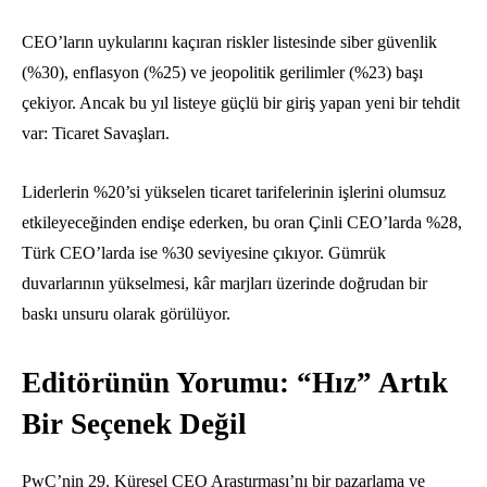
CEO’ların uykularını kaçıran riskler listesinde siber güvenlik
(%30), enflasyon (%25) ve jeopolitik gerilimler (%23) başı
çekiyor. Ancak bu yıl listeye güçlü bir giriş yapan yeni bir tehdit
var: Ticaret Savaşları.
Liderlerin %20’si yükselen ticaret tarifelerinin işlerini olumsuz
etkileyeceğinden endişe ederken, bu oran Çinli CEO’larda %28,
Türk CEO’larda ise %30 seviyesine çıkıyor. Gümrük
duvarlarının yükselmesi, kâr marjları üzerinde doğrudan bir
baskı unsuru olarak görülüyor.
Editörünün Yorumu: “Hız” Artık
Bir Seçenek Değil
PwC’nin 29. Küresel CEO Araştırması’nı bir pazarlama ve