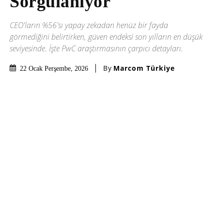
Sorgulanıyor
CEO'ların %56'sı yapay zekadan henüz bir fayda
görmediğini belirtirken, güven endeksi son yılların en düşük
seviyesinde. İşte PwC araştırmasının çarpıcı detayları.
By
Marcom Türkiye
22 Ocak Perşembe, 2026