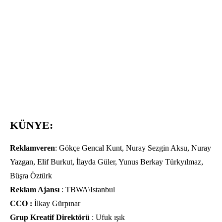
KÜNYE:
Reklamveren
: Gökçe Gencal Kunt, Nuray Sezgin Aksu, Nuray
Yazgan, Elif Burkut, İlayda Güler, Yunus Berkay Türkyılmaz,
Büşra Öztürk
Reklam Ajansı
: TBWA\Istanbul
CCO :
İlkay Gürpınar
Grup Kreatif Direktörü
: Ufuk ışık