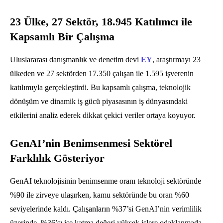
23 Ülke, 27 Sektör, 18.945 Katılımcı ile
Kapsamlı Bir Çalışma
Uluslararası danışmanlık ve denetim devi
EY
, araştırmayı 23
ülkeden ve 27 sektörden 17.350 çalışan ile 1.595 işverenin
katılımıyla gerçekleştirdi. Bu kapsamlı çalışma, teknolojik
dönüşüm ve dinamik iş gücü piyasasının iş dünyasındaki
etkilerini analiz ederek dikkat çekici veriler ortaya koyuyor.
GenAI’nin Benimsenmesi Sektörel
Farklılık Gösteriyor
GenAI teknolojisinin benimsenme oranı teknoloji sektöründe
%90 ile zirveye ulaşırken, kamu sektöründe bu oran %60
seviyelerinde kaldı. Çalışanların %37’si GenAI’nin verimlilik
üzerinde, %36’sı ise katma değeri yüksek işlere odaklanmada