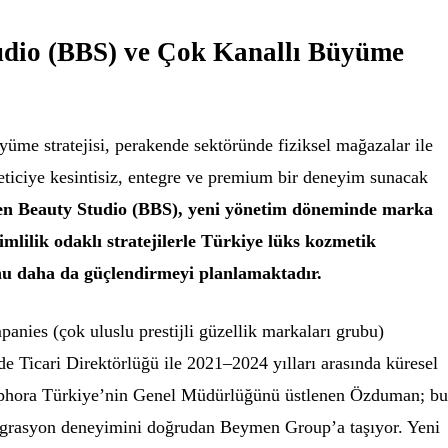
dio (BBS) ve Çok Kanallı Büyüme
üme stratejisi, perakende sektöründe fiziksel mağazalar ile
üketiciye kesintisiz, entegre ve premium bir deneyim sunacak
n Beauty Studio (BBS), yeni yönetim döneminde marka
imlilik odaklı stratejilerle Türkiye lüks kozmetik
 daha da güçlendirmeyi planlamaktadır.
nies (çok uluslu prestijli güzellik markaları grubu)
 Ticari Direktörlüğü ile 2021–2024 yılları arasında küresel
ephora Türkiye’nin Genel Müdürlüğünü üstlenen Özduman; b
tegrasyon deneyimini doğrudan Beymen Group’a taşıyor. Yeni