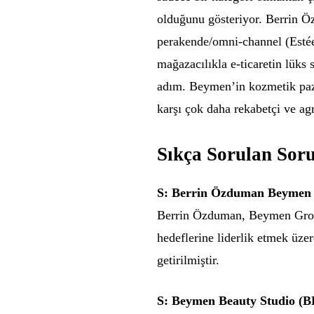
olduğunu gösteriyor. Berrin 
perakende/omni-channel (Estée
mağazacılıkla e-ticaretin lüks 
adım. Beymen’in kozmetik paz
karşı çok daha rekabetçi ve agre
Sıkça Sorulan Soru
S: Berrin Özduman Beymen G
Berrin Özduman, Beymen Group
hedeflerine liderlik etmek ü
getirilmiştir.
S: Beymen Beauty Studio (BBS