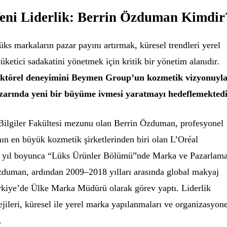
eni Liderlik: Berrin Özduman Kimdir
üks markaların pazar payını artırmak, küresel trendleri yerel
üketici sadakatini yönetmek için kritik bir yönetim alanıdır.
sektörel deneyimini Beymen Group’un kozmetik vizyonuyl
pazarında yeni bir büyüme ivmesi yaratmayı hedeflemektedi
Bilgiler Fakültesi mezunu olan Berrin Özduman, profesyonel
ın en büyük kozmetik şirketlerinden biri olan L’Oréal
2 yıl boyunca “Lüks Ürünler Bölümü”nde Marka ve Pazarlam
 Özduman, ardından 2009–2018 yılları arasında global makyaj
iye’de Ülke Marka Müdürü olarak görev yaptı. Liderlik
jileri, küresel ile yerel marka yapılanmaları ve organizasyon
.