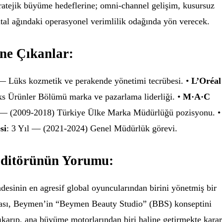
atejik büyüme hedeflerine; omni-channel gelişim, kusursuz
tal ağındaki operasyonel verimlilik odağında yön verecek.
Öne Çıkanlar:
 — Lüks kozmetik ve perakende yönetimi tecrübesi. •
L’Oréal
ks Ürünler Bölümü marka ve pazarlama liderliği. •
M·A·C
l — (2009-2018) Türkiye Ülke Marka Müdürlüğü pozisyonu. •
si
: 3 Yıl — (2021-2024) Genel Müdürlük görevi.
ditörünün Yorumu:
esinin en agresif global oyuncularından birini yönetmiş bir
ası, Beymen’in “Beymen Beauty Studio” (BBS) konseptini
ıkarıp, ana büyüme motorlarından biri haline getirmekte karar