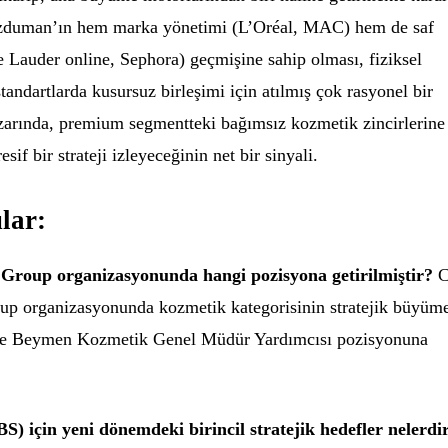
Özduman’ın hem marka yönetimi (L’Oréal, MAC) hem de saf
 Lauder online, Sephora) geçmişine sahip olması, fiziksel
standartlarda kusursuz birleşimi için atılmış çok rasyonel bir
arında, premium segmentteki bağımsız kozmetik zincirlerine
sif bir strateji izleyeceğinin net bir sinyali.
lar:
roup organizasyonunda hangi pozisyona getirilmiştir?
C
 organizasyonunda kozmetik kategorisinin stratejik büyüm
zere Beymen Kozmetik Genel Müdür Yardımcısı pozisyonuna
) için yeni dönemdeki birincil stratejik hedefler nelerdi