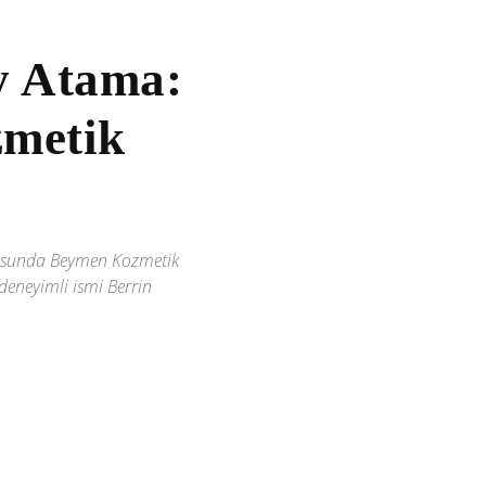
y Atama:
metik
usunda Beymen Kozmetik
deneyimli ismi Berrin