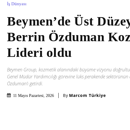
İş Dünyası
Beymen’de Üst Düze
Berrin Özduman Koz
Lideri oldu
Beymen Group, kozmetik alanındaki büyüme vizyonu doğrult
Genel Müdür Yardımcılığı görevine lüks perakende sektörünün 
Özduman’ı getirdi.
By
Marcom Türkiye
11 Mayıs Pazartesi, 2026