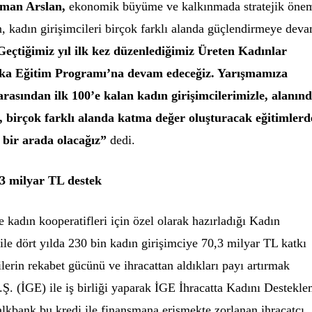
man Arslan,
ekonomik büyüme ve kalkınmada stratejik öne
en, kadın girişimcileri birçok farklı alanda güçlendirmeye dev
Geçtiğimiz yıl ilk kez düzenlediğimiz Üreten Kadınlar
ka Eğitim Programı’na devam edeceğiz. Yarışmamıza
arasından ilk 100’e kalan kadın girişimcilerimizle, alanın
 birçok farklı alanda katma değer oluşturacak eğitimlerd
 bir arada olacağız”
dedi.
,3 milyar TL destek
 kadın kooperatifleri için özel olarak hazırladığı Kadın
ile dört yılda 230 bin kadın girişimciye 70,3 milyar TL katkı
lerin rekabet gücünü ve ihracattan aldıkları payı artırmak
.Ş. (İGE) ile iş birliği yaparak İGE İhracatta Kadını Destekl
alkbank bu kredi ile finansmana erişmekte zorlanan ihracatçı