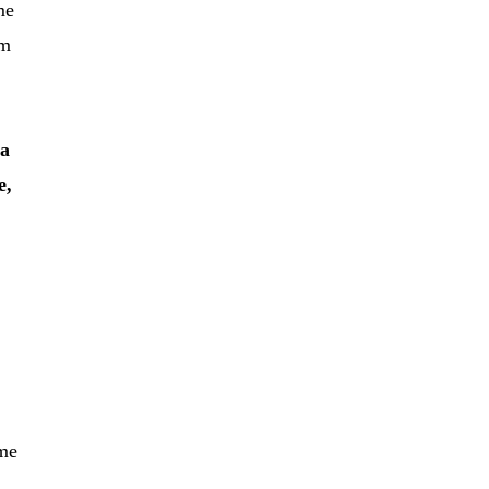
me
am
da
e,
eme