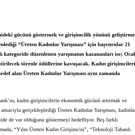
deki gücünü göstermek ve girişimcilik yönünü geliştirm
lediği “Üreten Kadınlar Yarışması” için başvurular 21
klı kategoride düzenlenen yarışmanın kazananları ise; Oca
tirilecek törenle ödüllerine kavuşacak. Kadın girişimciler
hedef alan Üreten Kadınlar Yarışması aynı zamanda
nk’ın, kadın girişimcilerin ekonomik gücünü artırmak ve
amacıyla gerçekleştirdiği Üreten Kadınlar Yarışması, kadınla
ide de var olduğunu göstermeyi hedefliyor. Beş farklı
şmada, “Yılın Üreten Kadın Girişimcisi”, “Teknoloji Tabanlı