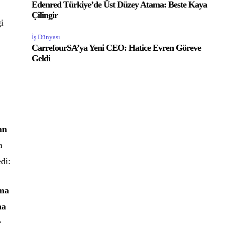
Edenred Türkiye’de Üst Düzey Atama: Beste Kaya
Çilingir
ği
İş Dünyası
CarrefourSA’ya Yeni CEO: Hatice Evren Göreve
Geldi
an
a
di:
nma
na
r