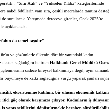
ratifi”, “Sıfır Atık” ve “Yükselen Yıldız” kategorilerinde
ere nakdi ödüllerin yanı sıra, çeşitli mecralarda tanıtım deste
i de sunulacak. Yarışmada dereceye girenler, Ocak 2025’te
le açıklanacak.
fahın da temel taşıdır”
 ürün ve çözümlerle ülkenin dört bir yanındaki kadın
iz destek sağladığını belirten
Halkbank Genel Müdürü Osm
güçlenmesinin sadece bireysel kalkınmaya değil, aynı zamand
lir büyümeye de katkı sağladığına vurgu yaparak şunları söyle
imcilik ekosistemine katılımı, bir ulusun ekonomik kalkı
 itici güç olarak karşımıza çıkıyor. Kadınların iş dünyası
r, iş yapış şekillerini dönüştürmekle beraber, sürdürülebili