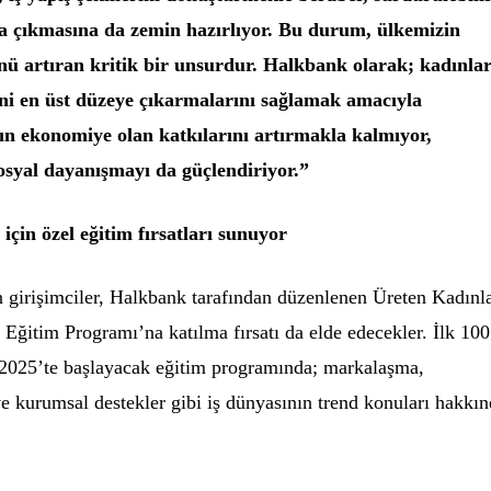
a çıkmasına da zemin hazırlıyor. Bu durum, ülkemizin
nü artıran kritik bir unsurdur. Halkbank olarak; kadınla
rini en üst düzeye çıkarmalarını sağlamak amacıyla
ın ekonomiye olan katkılarını artırmakla kalmıyor,
osyal dayanışmayı da güçlendiriyor.”
için özel eğitim fırsatları sunuyor
n girişimciler, Halkbank tarafından düzenlenen Üreten Kadınl
ğitim Programı’na katılma fırsatı da elde edecekler. İlk 100
k 2025’te başlayacak eğitim programında; markalaşma,
 ve kurumsal destekler gibi iş dünyasının trend konuları hakkı