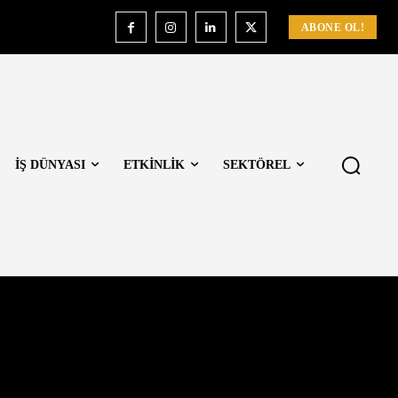
ABONE OL!
İŞ DÜNYASI
ETKİNLİK
SEKTÖREL