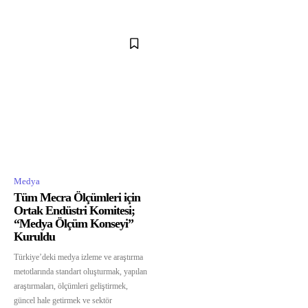
Medya
Tüm Mecra Ölçümleri için
Ortak Endüstri Komitesi;
“Medya Ölçüm Konseyi”
Kuruldu
Türkiye’deki medya izleme ve araştırma
metotlarında standart oluşturmak, yapılan
araştırmaları, ölçümleri geliştirmek,
güncel hale getirmek ve sektör