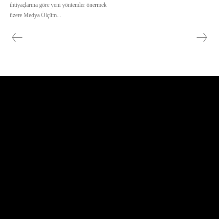
ihtiyaçlarına göre yeni yöntemler önermek
üzere Medya Ölçüm...