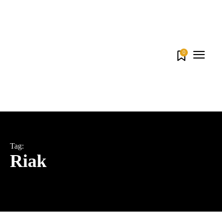
0
Tag:
Riak