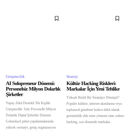
Girişimcilik
Strateji
AI Solopreneur Dönemi:
Kültür Hacking Riskleri:
Personelsiz Milyon Dolarlık
Markalar İçin Yeni Tehlike
Şirketler
Yüksek Riskli Bir Stratejiye Dönüştü?
Yapay Zekâ Destekli Tek Kişilik
Popüler kültüre, internet akımlarına veya
Girişimcilik: Sıfır Personelle Milyon
toplumsal gündeme hızlıca dahil olarak
Dolarlık Dijital Şirketler Dönemi
görünürlük elde etme yöntemi olan culture
Geleneksel şirket yapılanmalarında
hacking, son dönemde markalar...
yüksek sermaye, geniş organizasyon