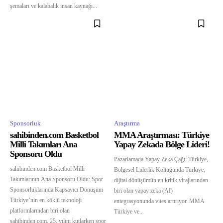
şemaları ve kalabalık insan kaynağı...
Sponsorluk
Araştırma
sahibinden.com Basketbol
MMA Araştırması: Türkiye
Milli Takımları Ana
Yapay Zekada Bölge Lideri!
Sponsoru Oldu
Pazarlamada Yapay Zeka Çağı: Türkiye,
sahibinden.com Basketbol Milli
Bölgesel Liderlik Koltuğunda Türkiye,
Takımlarının Ana Sponsoru Oldu: Spor
dijital dönüşümün en kritik virajlarından
Sponsorluklarında Kapsayıcı Dönüşüm
biri olan yapay zeka (AI)
Türkiye’nin en köklü teknoloji
entegrasyonunda vites artırıyor. MMA
platformlarından biri olan
Türkiye ve...
sahibinden.com, 25. yılını kutlarken spor