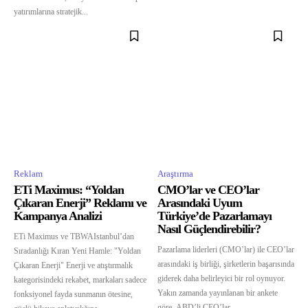
yatırımlarına stratejik...
Reklam
Araştırma
ETi Maximus: “Yoldan
CMO’lar ve CEO’lar
Çıkaran Enerji” Reklamı ve
Arasındaki Uyum
Kampanya Analizi
Türkiye’de Pazarlamayı
Nasıl Güçlendirebilir?
ETi Maximus ve TBWAIstanbul’dan
Pazarlama liderleri (CMO’lar) ile CEO’lar
Sıradanlığı Kıran Yeni Hamle: "Yoldan
arasındaki iş birliği, şirketlerin başarısında
Çıkaran Enerji" Enerji ve atıştırmalık
giderek daha belirleyici bir rol oynuyor.
kategorisindeki rekabet, markaları sadece
Yakın zamanda yayınlanan bir ankete
fonksiyonel fayda sunmanın ötesine,
göre, ABD’li CEO’lar,...