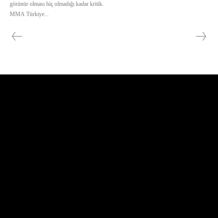
görünür olması hiç olmadığı kadar kritik.
MMA Türkiye...