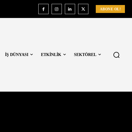
ABONE OL!
İŞ DÜNYASI
ETKİNLİK
SEKTÖREL