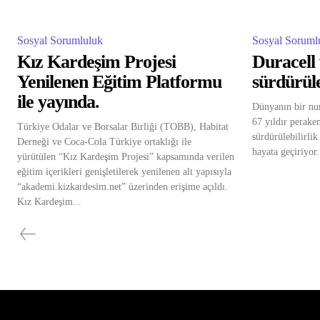
Sosyal Sorumluluk
Sosyal Soruml
Kız Kardeşim Projesi
Duracell
Yenilenen Eğitim Platformu
sürdürüle
ile yayında.
Dünyanın bir numa
67 yıldır perake
Türkiye Odalar ve Borsalar Birliği (TOBB), Habitat
sürdürülebilirli
Derneği ve Coca-Cola Türkiye ortaklığı ile
hayata geçiriyor.
yürütülen “Kız Kardeşim Projesi” kapsamında verilen
eğitim içerikleri genişletilerek yenilenen alt yapısıyla
“akademi.kizkardesim.net” üzerinden erişime açıldı.
Kız Kardeşim...