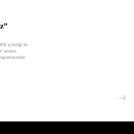
uz”
R iş birliği ile
z” projesi,
programlarından