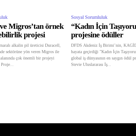
uluk
Sosyal Sorumluluk
 ve Migros’tan örnek
“Kadın İçin Taşıyor
bilirlik projesi
projesine ödüller
ralı alkalin pil üreticisi Duracell,
DFDS Akdeniz İş Birimi’nin, KAGİDE
nde sektörüne yön veren Migros ile
hayata geçirdiği ”Kadın İçin Taşıyoru
k alanında çok önemli bir projeyi
global iş dünyasının en saygın ödül 
 Proje...
Stevie Uluslararası İş...