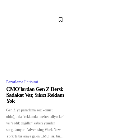
Pazarlama İletişimi
CMO’lardan Gen Z Dersi:
Sadakat Var, Sıkıcı Reklam
Yok
Gen Z’ye pazarlama söz konusu
olduğunda “reklamdan nefret ediyorlar”
ve “sadık değiller” ezberi yeniden
sorgulanıyor. Advertising Week New
York’ta bir araya gelen CMO’lar, bu...