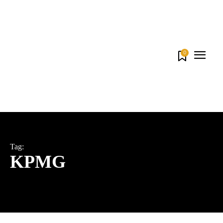
0
Tag:
KPMG