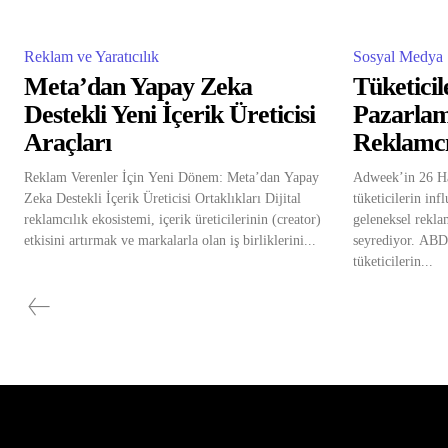
Reklam ve Yaratıcılık
Sosyal Medya
Meta’dan Yapay Zeka
Tüketicil
Destekli Yeni İçerik Üreticisi
Pazarlam
Araçları
Reklamcı
Reklam Verenler İçin Yeni Dönem: Meta’dan Yapay
Adweek’in 26 Haz
Zeka Destekli İçerik Üreticisi Ortaklıkları Dijital
tüketicilerin in
reklamcılık ekosistemi, içerik üreticilerinin (creator)
geleneksel rekla
etkisini artırmak ve markalarla olan iş birliklerini...
seyrediyor. ABD’
tüketicilerin...