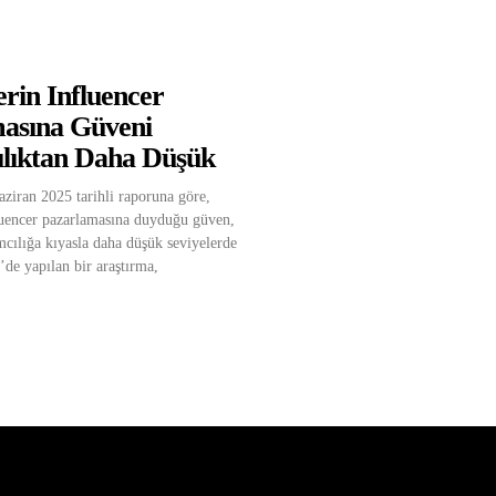
erin Influencer
asına Güveni
lıktan Daha Düşük
iran 2025 tarihli raporuna göre,
fluencer pazarlamasına duyduğu güven,
mcılığa kıyasla daha düşük seviyelerde
de yapılan bir araştırma,