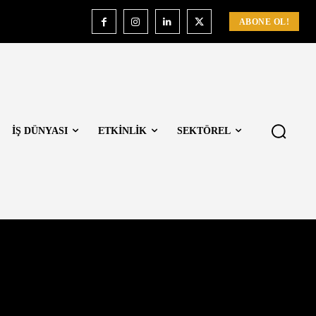
ABONE OL!
İŞ DÜNYASI
ETKİNLİK
SEKTÖREL