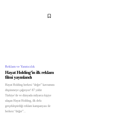
Reklam ve Yaratıcılık
Hayat Holding’in ilk reklam
filmi yayınlandı
Hayat Holding herkesi “değer” kavramını
düşünmeye çağırıyor! 87 yıldır
Türkiye’de ve dünyada milyarca kişiye
ulaşan Hayat Holding, ilk defa
gerçekleştirdiği reklam kampanyası ile
herkesi “değer”...