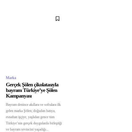
Marka
Gerçek Şölen çikolatasıyla
bayram Türkiye’ye Şölen
Kampanyası
Bayram denince akıllara ve sofralara ilk
gelen marka Şölen; doğudan batıya,
esnaftan işçiye, yaşlıdan gence tüm
Türkiye’nin gerçek duygularda birleştiği
ve bayram sevincini yaşadığı...