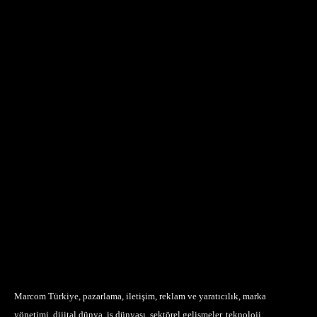
Marcom Türkiye, pazarlama, iletişim, reklam ve yaratıcılık, marka
yönetimi, dijital dünya, iş dünyası, sektörel gelişmeler, teknoloji,