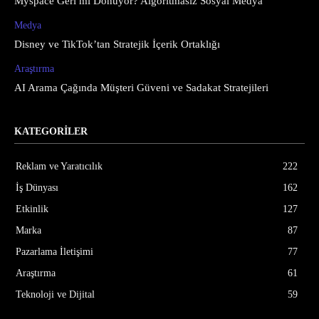
Myspace Geri mi Dönüyor? Algoritmasız Sosyal Medya
Medya
Disney ve TikTok’tan Stratejik İçerik Ortaklığı
Araştırma
AI Arama Çağında Müşteri Güveni ve Sadakat Stratejileri
KATEGORİLER
Reklam ve Yaratıcılık
222
İş Dünyası
162
Etkinlik
127
Marka
87
Pazarlama İletişimi
77
Araştırma
61
Teknoloji ve Dijital
59