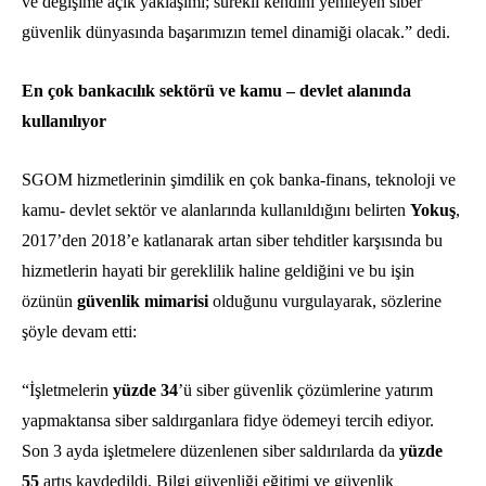
ve değişime açık yaklaşımı; sürekli kendini yenileyen siber
güvenlik dünyasında başarımızın temel dinamiği olacak.” dedi.
En çok bankacılık sektörü ve kamu – devlet alanında
kullanılıyor
SGOM hizmetlerinin şimdilik en çok banka-finans, teknoloji ve
kamu- devlet sektör ve alanlarında kullanıldığını belirten
Yokuş
,
2017’den 2018’e katlanarak artan siber tehditler karşısında bu
hizmetlerin hayati bir gereklilik haline geldiğini ve bu işin
özünün
güvenlik mimarisi
olduğunu vurgulayarak, sözlerine
şöyle devam etti:
“İşletmelerin
yüzde 34
’ü siber güvenlik çözümlerine yatırım
yapmaktansa siber saldırganlara fidye ödemeyi tercih ediyor.
Son 3 ayda işletmelere düzenlenen siber saldırılarda da
yüzde
55
artış kaydedildi. Bilgi güvenliği eğitimi ve güvenlik