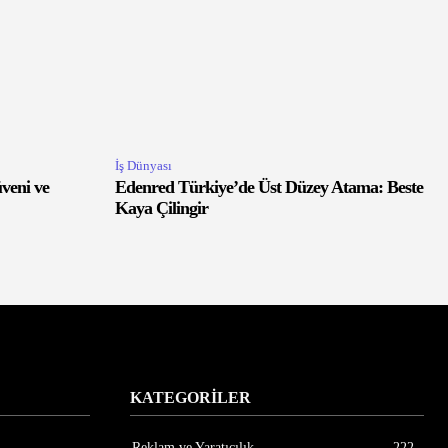
İş Dünyası
veni ve
Edenred Türkiye’de Üst Düzey Atama: Beste
Kaya Çilingir
KATEGORİLER
Reklam ve Yaratıcılık
222