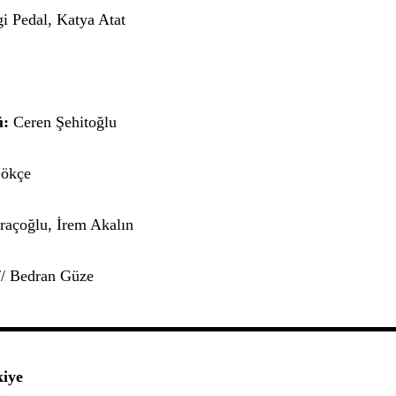
i Pedal, Katya Atat
ü:
Ceren Şehitoğlu
ökçe
açoğlu, İrem Akalın
// Bedran Güze
iye