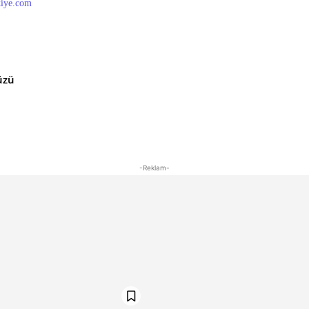
kiye.com
üzü
-Reklam-