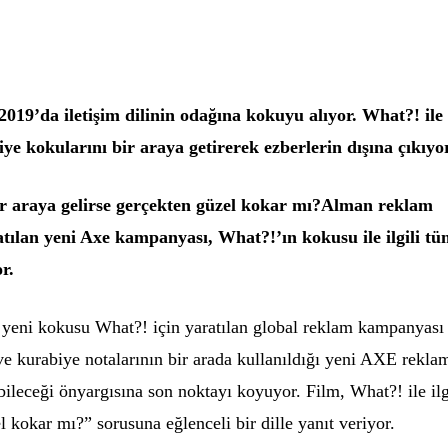
19’da iletişim dilinin odağına kokuyu alıyor. What?! ile
biye kokularını bir araya getirerek ezberlerin dışına çıkıyor
bir araya gelirse gerçekten güzel kokar mı?Alman reklam
tılan yeni Axe kampanyası, What?!’ın kokusu ile ilgili t
r.
yeni kokusu What?! için yaratılan global reklam kampanyası
ve kurabiye notalarının bir arada kullanıldığı yeni AXE rekla
leceği önyargısına son noktayı koyuyor. Film, What?! ile ilg
l kokar mı?” sorusuna eğlenceli bir dille yanıt veriyor.