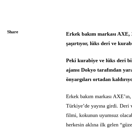
Share
Erkek bakım markası AXE, 20
şaşırtıyor, lüks deri ve kura
Peki kurabiye ve lüks deri 
ajansı Dokyo tarafından yara
önyargıları ortadan kaldırıyo
Erkek bakım markası AXE’ın, 
Türkiye’de yayına girdi. Deri 
filmi, kokunun uyumsuz olacabi
herkesin aklına ilk gelen “güze