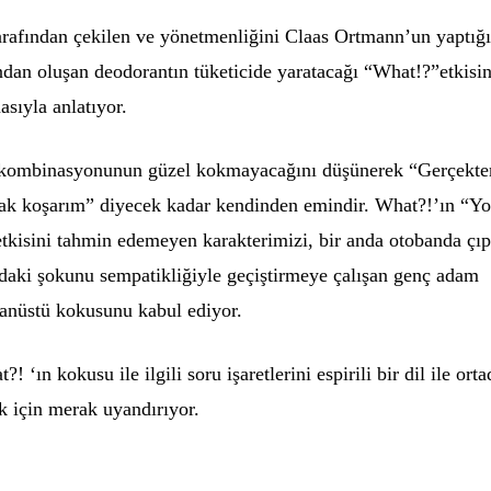
rafından çekilen ve yönetmenliğini Claas Ortmann’un yaptığ
ından oluşan deodorantın tüketicide yaratacağı “What!?”etkisin
sıyla anlatıyor.
e kombinasyonunun güzel kokmayacağını düşünerek “Gerçekte
lak koşarım” diyecek kadar kendinden emindir. What?!’ın “Y
etkisini tahmin edemeyen karakterimizi, bir anda otobanda çı
daki şokunu sempatikliğiyle geçiştirmeye çalışan genç adam
anüstü kokusunu kabul ediyor.
! ‘ın kokusu ile ilgili soru işaretlerini espirili bir dil ile ort
k için merak uyandırıyor.