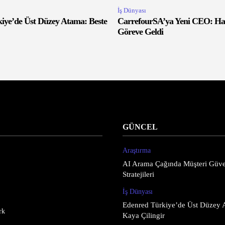
İş Dünyası
iye’de Üst Düzey Atama: Beste
CarrefourSA’ya Yeni CEO: Ha
Göreve Geldi
GÜNCEL
Araştırma
AI Arama Çağında Müşteri Güve
Stratejileri
İş Dünyası
Edenred Türkiye’de Üst Düzey 
rk
Kaya Çilingir