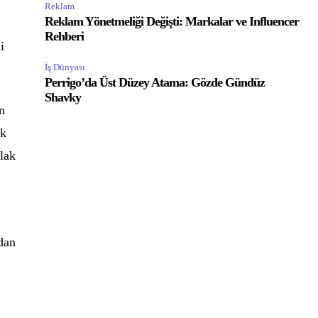
Reklam
Reklam Yönetmeliği Değişti: Markalar ve Influencer
ı
Rehberi
i
İş Dünyası
Perrigo’da Üst Düzey Atama: Gözde Gündüz
Shavky
n
ok
plak
adan