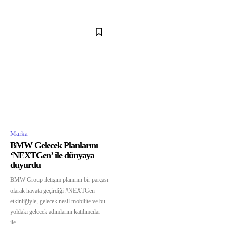
Marka
BMW Gelecek Planlarını
‘NEXTGen’ ile dünyaya
duyurdu
BMW Group iletişim planının bir parçası
olarak hayata geçirdiği #NEXTGen
etkinliğiyle, gelecek nesil mobilite ve bu
yoldaki gelecek adımlarını katılımcılar
ile...